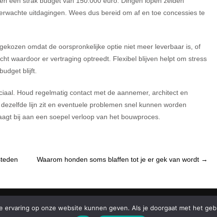
innen een strak budget van 150.000 euro. Dingen lopen zelden
nverwachte uitdagingen. Wees dus bereid om af en toe concessies te
ekozen omdat de oorspronkelijke optie niet meer leverbaar is, of
ht waardoor er vertraging optreedt. Flexibel blijven helpt om stress
udget blijft.
uciaal. Houd regelmatig contact met de aannemer, architect en
ezelfde lijn zit en eventuele problemen snel kunnen worden
aagt bij aan een soepel verloop van het bouwproces.
steden
Waarom honden soms blaffen tot je er gek van wordt
→
 ervaring op onze website kunnen geven. Als je doorgaat met het gebru
© Copyright 2026 All Rights Reserved.
Kitchen Design