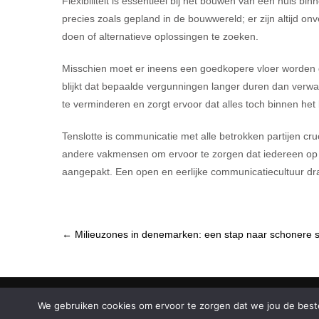
Flexibiliteit is essentieel bij het bouwen van een huis b
precies zoals gepland in de bouwwereld; er zijn altijd o
doen of alternatieve oplossingen te zoeken.
Misschien moet er ineens een goedkopere vloer worden g
blijkt dat bepaalde vergunningen langer duren dan verwac
te verminderen en zorgt ervoor dat alles toch binnen het b
Tenslotte is communicatie met alle betrokken partijen cr
andere vakmensen om ervoor te zorgen dat iedereen op d
aangepakt. Een open en eerlijke communicatiecultuur dr
Post
←
Milieuzones in denemarken: een stap naar schonere 
navigation
We gebruiken cookies om ervoor te zorgen dat we jou de beste