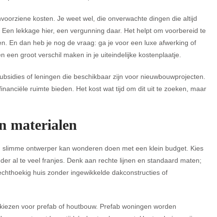
voorziene kosten. Je weet wel, die onverwachte dingen die altijd
is. Een lekkage hier, een vergunning daar. Het helpt om voorbereid te
en. En dan heb je nog de vraag: ga je voor een luxe afwerking of
n een groot verschil maken in je uiteindelijke kostenplaatje.
bsidies of leningen die beschikbaar zijn voor nieuwbouwprojecten.
financiële ruimte bieden. Het kost wat tijd om dit uit te zoeken, maar
n materialen
n slimme ontwerper kan wonderen doen met een klein budget. Kies
der al te veel franjes. Denk aan rechte lijnen en standaard maten;
chthoekig huis zonder ingewikkelde dakconstructies of
e kiezen voor prefab of houtbouw. Prefab woningen worden