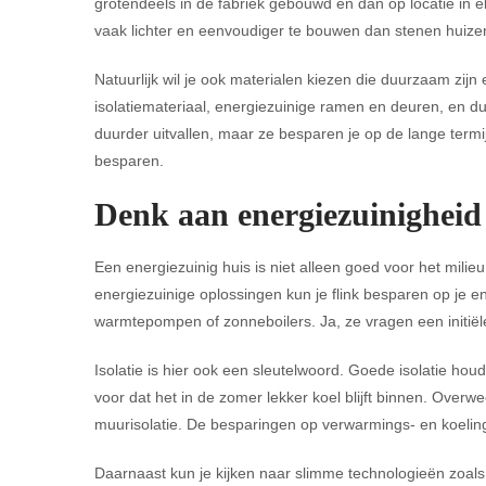
grotendeels in de fabriek gebouwd en dan op locatie in e
vaak lichter en eenvoudiger te bouwen dan stenen huizen
Natuurlijk wil je ook materialen kiezen die duurzaam zi
isolatiemateriaal, energiezuinige ramen en deuren, en d
duurder uitvallen, maar ze besparen je op de lange ter
besparen.
Denk aan energiezuinigheid
Een energiezuinig huis is niet alleen goed voor het milie
energiezuinige oplossingen kun je flink besparen op je 
warmtepompen of zonneboilers. Ja, ze vragen een initiële 
Isolatie is hier ook een sleutelwoord. Goede isolatie houd
voor dat het in de zomer lekker koel blijft binnen. Overw
muurisolatie. De besparingen op verwarmings- en koelings
Daarnaast kun je kijken naar slimme technologieën zoals