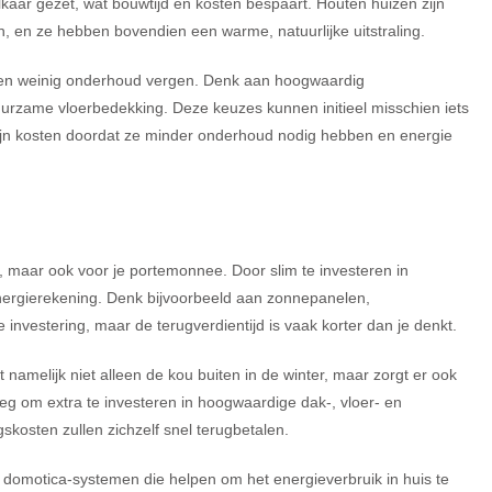
lkaar gezet, wat bouwtijd én kosten bespaart. Houten huizen zijn
, en ze hebben bovendien een warme, natuurlijke uitstraling.
jn en weinig onderhoud vergen. Denk aan hoogwaardig
uurzame vloerbedekking. Deze keuzes kunnen initieel misschien iets
mijn kosten doordat ze minder onderhoud nodig hebben en energie
u, maar ook voor je portemonnee. Door slim te investeren in
energierekening. Denk bijvoorbeeld aan zonnepanelen,
investering, maar de terugverdientijd is vaak korter dan je denkt.
t namelijk niet alleen de kou buiten in de winter, maar zorgt er ook
eeg om extra te investeren in hoogwaardige dak-, vloer- en
kosten zullen zichzelf snel terugbetalen.
 domotica-systemen die helpen om het energieverbruik in huis te