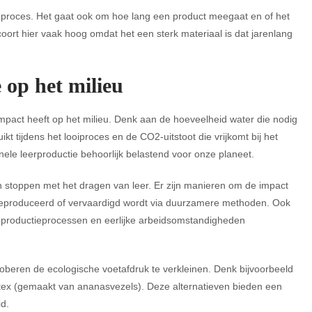
eproces. Het gaat ook om hoe lang een product meegaat en of het
oort hier vaak hoog omdat het een sterk materiaal is dat jarenlang
 op het milieu
impact heeft op het milieu. Denk aan de hoeveelheid water die nodig
t tijdens het looiproces en de CO2-uitstoot die vrijkomt bij het
nele leerproductie behoorlijk belastend voor onze planeet.
n stoppen met het dragen van leer. Er zijn manieren om de impact
t geproduceerd of vervaardigd wordt via duurzamere methoden. Ook
n productieprocessen en eerlijke arbeidsomstandigheden
proberen de ecologische voetafdruk te verkleinen. Denk bijvoorbeeld
tex (gemaakt van ananasvezels). Deze alternatieven bieden een
d.