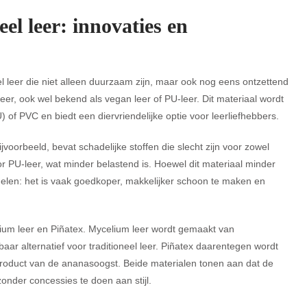
eel leer: innovaties en
eel leer die niet alleen duurzaam zijn, maar ook nog eens ontzettend
leer, ook wel bekend als vegan leer of PU-leer. Dit materiaal wordt
 of PVC en biedt een diervriendelijke optie voor leerliefhebbers.
bijvoorbeeld, bevat schadelijke stoffen die slecht zijn voor zowel
 PU-leer, wat minder belastend is. Hoewel dit materiaal minder
rdelen: het is vaak goedkoper, makkelijker schoon te maken en
lium leer en Piñatex. Mycelium leer wordt gemaakt van
aar alternatief voor traditioneel leer. Piñatex daarentegen wordt
product van de ananasoogst. Beide materialen tonen aan dat de
nder concessies te doen aan stijl.