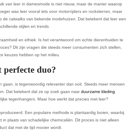
uik van leer in damesmode is niet nieuw, maar de manier waarop
oeger was leer vooral iets voor motorrijders en rocksterren, maar
n op de catwalks van bekende modehuizen. Dat betekent dat leer een
chillende stijlen en trends.
zaamheid en ethiek. Is het verantwoord om echte dierenhuiden te
oces? Dit zijn vragen die steeds meer consumenten zich stellen,
ze keuzes hebben op het milieu.
 perfecte duo?
 gaan, is tegenwoordig relevanter dan ooit. Steeds meer mensen
aden. Dat betekent dat ze op zoek gaan naar
duurzame kleding
ndelijke tegenhangers. Maar hoe werkt dat precies met leer?
roduceerd. Een populaire methode is plantaardig looien, waarbij
in plaats van schadelijke chemicaliën. Dit proces is niet alleen
uct dat met de tijd mooier wordt.