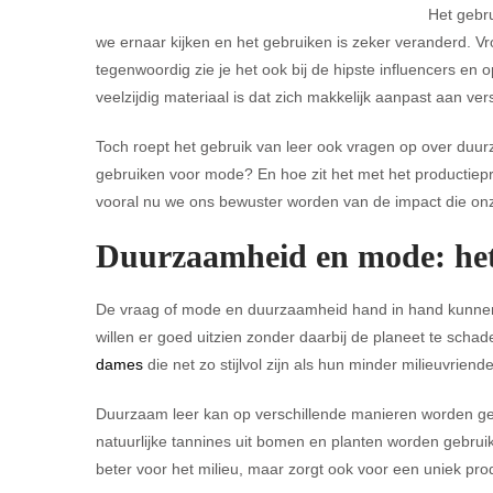
Het gebr
we ernaar kijken en het gebruiken is zeker veranderd. Vr
tegenwoordig zie je het ook bij de hipste influencers e
veelzijdig materiaal is dat zich makkelijk aanpast aan vers
Toch roept het gebruik van leer ook vragen op over duur
gebruiken voor mode? En hoe zit het met het productiepr
vooral nu we ons bewuster worden van de impact die on
Duurzaamheid en mode: het
De vraag of mode en duurzaamheid hand in hand kunnen
willen er goed uitzien zonder daarbij de planeet te sch
dames
die net zo stijlvol zijn als hun minder milieuvrie
Duurzaam leer kan op verschillende manieren worden gep
natuurlijke tannines uit bomen en planten worden gebruikt 
beter voor het milieu, maar zorgt ook voor een uniek prod