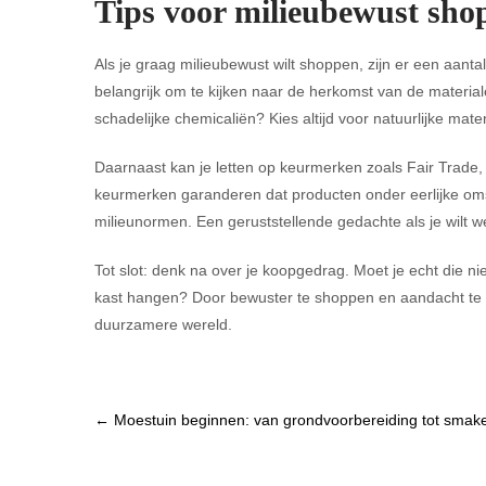
Tips voor milieubewust sho
Als je graag milieubewust wilt shoppen, zijn er een aant
belangrijk om te kijken naar de herkomst van de materiale
schadelijke chemicaliën? Kies altijd voor natuurlijke mater
Daarnaast kan je letten op keurmerken zoals Fair Trad
keurmerken garanderen dat producten onder eerlijke om
milieunormen. Een geruststellende gedachte als je wilt 
Tot slot: denk na over je koopgedrag. Moet je echt die nie
kast hangen? Door bewuster te shoppen en aandacht te be
duurzamere wereld.
Post
←
Moestuin beginnen: van grondvoorbereiding tot smakel
navigation