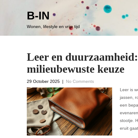
B-IN
Wonen, lifestyle en vrije tijd
Leer en duurzaamheid: e
milieubewuste keuze
29 October 2025
|
No Comments
Leer is we
jassen, r
een bepa
evenaren.
stootje. 
eruit gaa