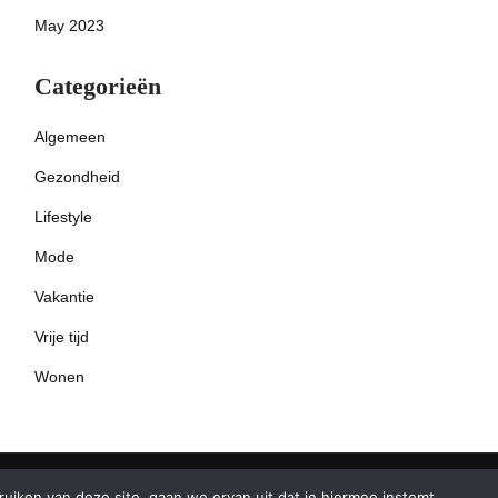
May 2023
Categorieën
Algemeen
Gezondheid
Lifestyle
Mode
Vakantie
Vrije tijd
Wonen
iken van deze site, gaan we ervan uit dat je hiermee instemt.