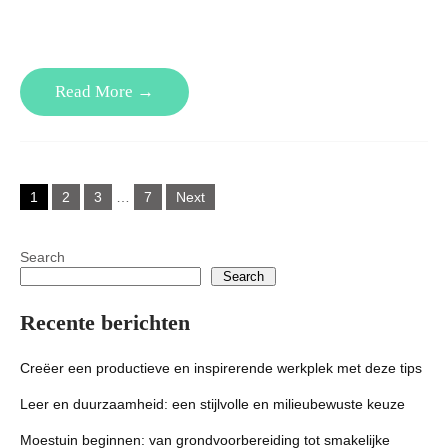
Read More →
Posts
1
2
3
…
7
Next
pagination
Search
Search
Recente berichten
Creëer een productieve en inspirerende werkplek met deze tips
Leer en duurzaamheid: een stijlvolle en milieubewuste keuze
Moestuin beginnen: van grondvoorbereiding tot smakelijke