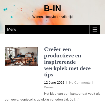
B-IN
Wonen, lifestyle en vrije tijd
Menu
Creëer een
productieve en
inspirerende
werkplek met deze
tips
12 June 2026
|
No Comments
|
Wonen
Het idee van een kantoor dat voelt als
een gevangeniscel is gelukkig verleden tijd. Je […]