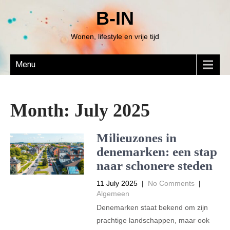
B-IN
Wonen, lifestyle en vrije tijd
Menu
Month:
July 2025
Milieuzones in
denemarken: een stap
naar schonere steden
11 July 2025
|
No Comments
|
Algemeen
Denemarken staat bekend om zijn
prachtige landschappen, maar ook