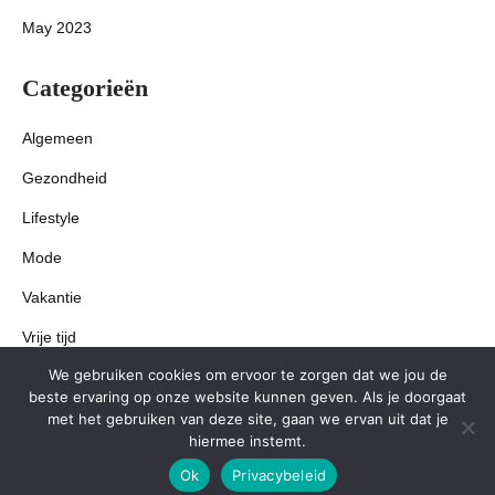
May 2023
Categorieën
Algemeen
Gezondheid
Lifestyle
Mode
Vakantie
Vrije tijd
We gebruiken cookies om ervoor te zorgen dat we jou de
Wonen
beste ervaring op onze website kunnen geven. Als je doorgaat
met het gebruiken van deze site, gaan we ervan uit dat je
hiermee instemt.
Ok
Privacybeleid
© Copyright 2026 All Rights Reserved.
Kitchen Design